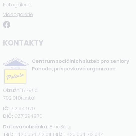
Fotogalerie
Videogalerie
KONTAKTY
Centrum sociálních služeb pro seniory
Pohoda, příspěvková organizace
Okružní 1779/16
792 01 Bruntál
IČ:
712 94 970
DIČ:
CZ71294970
Datová schránka:
8ma3qbj
Tel.:
+420 554 712 611
Tel.:
+420 554 712 544