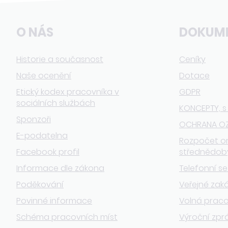
O NÁS
DOKUM
Historie a současnost
Ceníky
Naše ocenění
Dotace
Etický kodex pracovníka v
GDPR
sociálních službách
KONCEPTY, s
Sponzoři
OCHRANA O
E-podatelna
Rozpočet o
Facebook profil
střednědob
Informace dle zákona
Telefonní s
Poděkování
Veřejné zak
Povinné informace
Volná praco
Schéma pracovních míst
Výroční zpr