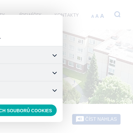
TY
JÍDELNÍČEK
KONTAKTY
A
A
A
.
 stránek a všech jejich
é nastavení souhlasu s
t.
 data anonymizuje. Po
konkrétnímu uživateli.
ECH SOUBORŮ COOKIES
ČÍST NAHLAS