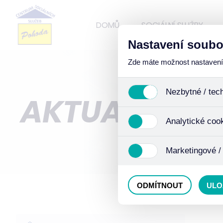
DOMŮ
SOCIÁLNÍ SLUŽBY
Nastavení soubo
Zde máte možnost nastavení s
Nezbytné / tec
AKTUALITY
Jedná se o technické soub
Analytické coo
funkcí. Používají se mimo j
uživáním cookies. Pro tyto
Analytické cookies shroma
Marketingové /
anonymizaci se již nejedná
Proto nedokážeme zjistit n
Tyto cookies nám umožňují
ODMÍTNOUT
ULO