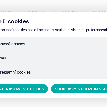
O NÁS
DOKUMENTY
FOTO A VIDEO
AKTUALI
rů cookies
ouborů cookies podle kategorií, v souladu s vlastními preferencemi
hnické cookies
ory, které jsou nezbytné ke správnému chování našich webových
kies
iné k ukládání produktů v nákupním košíku, ovládání filtrů a tak
 cookies není zapotřebí Váš souhlas a není možné jej ani odebra
žďujeme skriptem společnosti Google Inc., která následně tato
 reklamní cookies
 o osobní údaje, protože anonymizované cookies nelze přiřadit 
avštívené odkazy, prohlížené zboží apod.
 lépe cílit a vyhodnocovat marketingové kampaně.
ŽIT NASTAVENÍ COOKIES
SOUHLASÍM S POUŽITÍM VŠ