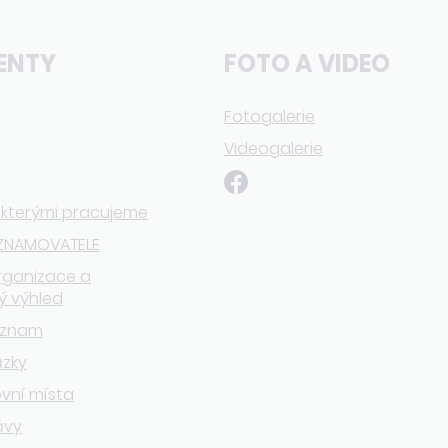
ENTY
FOTO A VIDEO
Fotogalerie
Videogalerie
 kterými pracujeme
ZNAMOVATELE
rganizace a
ý výhled
eznam
ázky
vní místa
ávy