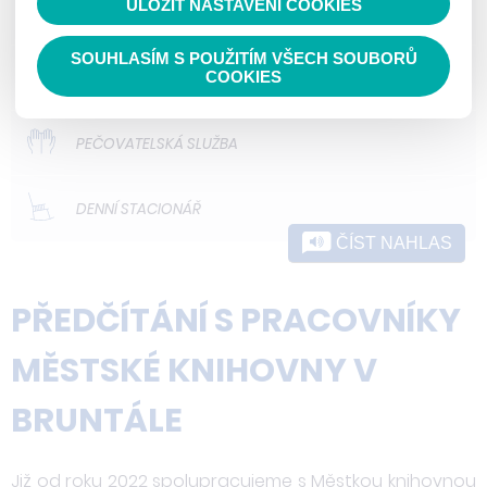
ULOŽIT NASTAVENÍ COOKIES
ODLEHČOVACÍ SLUŽBY
SOUHLASÍM S POUŽITÍM VŠECH SOUBORŮ
DOMOVY PRO OSOBY SE ZDRAVOTNÍM
COOKIES
POSTIŽENÍM
PEČOVATELSKÁ SLUŽBA
DENNÍ STACIONÁŘ
ČÍST NAHLAS
PŘEDČÍTÁNÍ S PRACOVNÍKY
MĚSTSKÉ KNIHOVNY V
BRUNTÁLE
Již od roku 2022 spolupracujeme s Městkou knihovnou