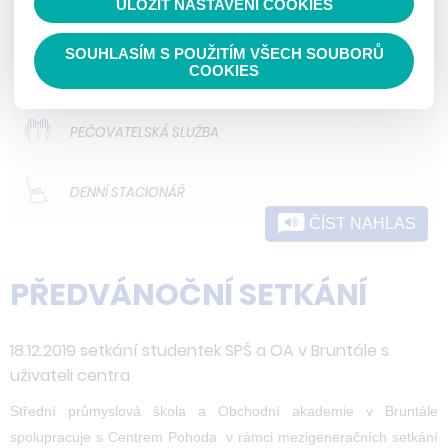
ULOŽIT NASTAVENÍ COOKIES
ODLEHČOVACÍ SLUŽBY
SOUHLASÍM S POUŽITÍM VŠECH SOUBORŮ
DOMOVY PRO OSOBY SE ZDRAVOTNÍM
COOKIES
POSTIŽENÍM
PEČOVATELSKÁ SLUŽBA
DENNÍ STACIONÁŘ
ČÍST NAHLAS
PŘEDVÁNOČNÍ SETKÁNÍ
18.12.2019 setkání studentek SPŠ a OA v Bruntále s
uživateli centra
Střední průmyslová škola a Obchodní akademie v Bruntále
spolupracuje s Centrem Pohoda v rámci mezigeneračních setkání