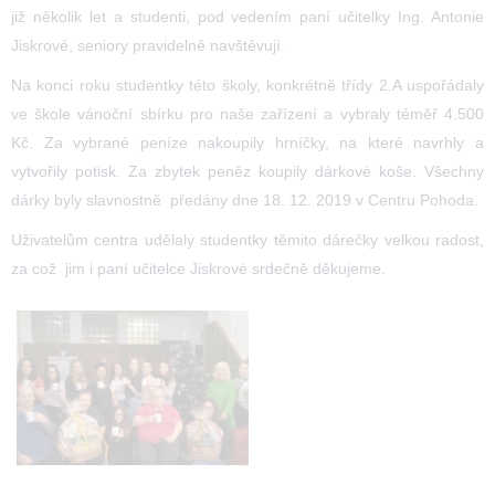
již několik let a studenti, pod vedením paní učitelky Ing. Antonie
Jiskrové, seniory pravidelně navštěvují.
Na konci roku studentky této školy, konkrétně třídy 2.A uspořádaly
ve škole vánoční sbírku pro naše zařízení a vybraly téměř 4.500
Kč. Za vybrané peníze nakoupily hrníčky, na které navrhly a
vytvořily potisk. Za zbytek peněz koupily dárkové koše. Všechny
dárky byly slavnostně předány dne 18. 12. 2019 v Centru Pohoda.
Uživatelům centra udělaly studentky těmito dárečky velkou radost,
za což jim i paní učitelce Jiskrové srdečně děkujeme.