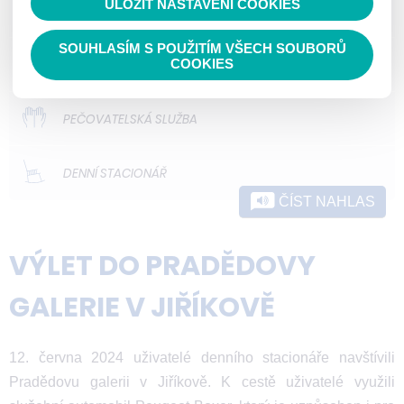
ULOŽIT NASTAVENÍ COOKIES
ODLEHČOVACÍ SLUŽBY
SOUHLASÍM S POUŽITÍM VŠECH SOUBORŮ
DOMOVY PRO OSOBY SE ZDRAVOTNÍM
COOKIES
POSTIŽENÍM
PEČOVATELSKÁ SLUŽBA
DENNÍ STACIONÁŘ
ČÍST NAHLAS
VÝLET DO PRADĚDOVY
GALERIE V JIŘÍKOVĚ
12. června 2024 uživatelé denního stacionáře navštívili
Pradědovu galerii v Jiříkově. K cestě uživatelé využili