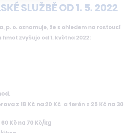
KÉ SLUŽBĚ OD 1. 5. 2022
, p. o. oznamuje, že s ohledem na rostoucí
 hmot zvyšuje od 1. května 2022:
/hod.
rova z 18 Kč na 20 Kč a terén z 25 Kč na 30
z 60 Kč na 70 Kč/kg