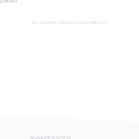
Kč/úkon
ila Šíblová, ředitelka v. r.