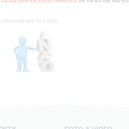
ZAJIŠTĚNÍ VELKÉHO NÁKUPU
ze 115 Kč na 140 
V Bruntále dne 29. 3. 2022 Bc. Jarm