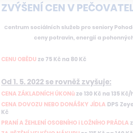
ZVÝŠENÍ CEN V PEČOVATELS
entrum sociálních služeb pro seniory Pohoda
C
ceny potravin, energií a pohonných
CENU OBĚDU
ze 75 Kč na 80 Kč
Od 1. 5. 2022 se rovněž zvyšuje:
CENA ZÁKLADNÍCH ÚKONů
ze 130 Kč na 135 Kč
CENA DOVOZU NEBO DONÁŠKY JÍDLA
DPS Zeye
Kč
PRANÍ A ŽEHLENÍ OSOBNÍHO i LOŽNÍHO PRÁDLA