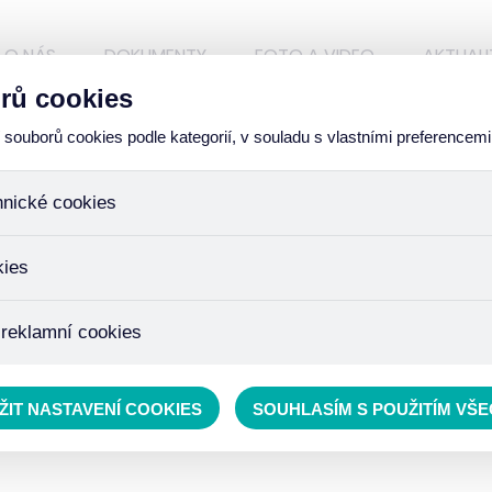
O NÁS
DOKUMENTY
FOTO A VIDEO
AKTUALI
rů cookies
ouborů cookies podle kategorií, v souladu s vlastními preferencemi
hnické cookies
ory, které jsou nezbytné ke správnému chování našich webových
kies
iné k ukládání produktů v nákupním košíku, ovládání filtrů a tak
 cookies není zapotřebí Váš souhlas a není možné jej ani odebra
žďujeme skriptem společnosti Google Inc., která následně tato
 reklamní cookies
 o osobní údaje, protože anonymizované cookies nelze přiřadit 
avštívené odkazy, prohlížené zboží apod.
 lépe cílit a vyhodnocovat marketingové kampaně.
ŽIT NASTAVENÍ COOKIES
SOUHLASÍM S POUŽITÍM VŠ