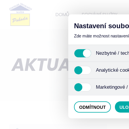
DOMŮ
SOCIÁLNÍ SLUŽBY
Nastavení soubo
Zde máte možnost nastavení s
Nezbytné / tec
AKTUALITY
Jedná se o technické soub
Analytické coo
funkcí. Používají se mimo j
uživáním cookies. Pro tyto
Analytické cookies shroma
Marketingové /
anonymizaci se již nejedná
Proto nedokážeme zjistit n
Tyto cookies nám umožňují
ODMÍTNOUT
ULO