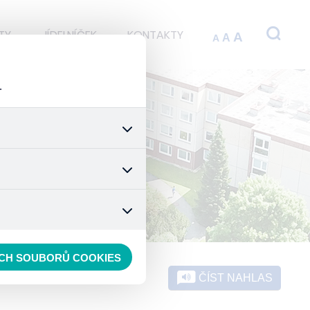
TY
JÍDELNÍČEK
KONTAKTY
A
A
A
.
 stránek a všech jejich
é nastavení souhlasu s
t.
 data anonymizuje. Po
konkrétnímu uživateli.
ECH SOUBORŮ COOKIES
ČÍST NAHLAS