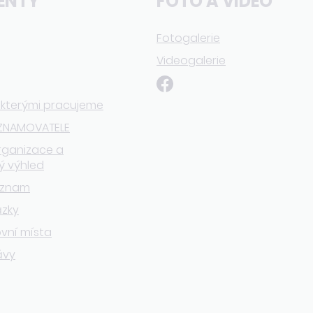
ENTY
FOTO A VIDEO
Fotogalerie
Videogalerie
 kterými pracujeme
ZNAMOVATELE
rganizace a
ý výhled
eznam
ázky
vní místa
ávy