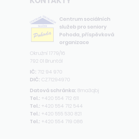
KONTAKTY
Centrum sociálních
služeb pro seniory
Pohoda, příspěvková
organizace
Okružní 1779/16
792 01 Bruntál
IČ:
712 94 970
DIČ:
CZ71294970
Datová schránka:
8ma3qbj
Tel.:
+420 554 712 611
Tel.:
+420 554 712 544
Tel.:
+420 555 530 821
Tel.:
+420 554 719 086