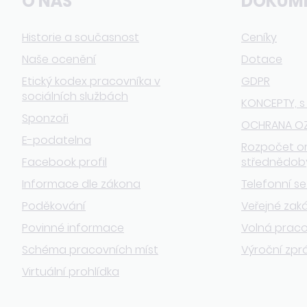
O NÁS
DOKUM
Historie a současnost
Ceníky
Naše ocenění
Dotace
Etický kodex pracovníka v
GDPR
sociálních službách
KONCEPTY, s
Sponzoři
OCHRANA O
E-podatelna
Rozpočet o
Facebook profil
střednědob
Informace dle zákona
Telefonní s
Poděkování
Veřejné zak
Povinné informace
Volná praco
Schéma pracovních míst
Výroční zpr
Virtuální prohlídka